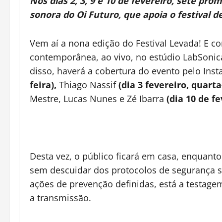
Nos dias 2, 3, 9 e 10 de fevereiro, sete p
sonora do Oi Futuro, que apoia o festival d
Vem aí a nona edição do Festival Levada! E c
contemporânea, ao vivo, no estúdio LabSonic
disso, haverá a cobertura do evento pelo Ins
feira),
Thiago Nassif
(dia 3 fevereiro, quarta
Mestre, Lucas Nunes e Zé Ibarra
(dia 10 de f
Desta vez, o público ficará em casa, enquanto
sem descuidar dos protocolos de segurança san
ações de prevenção definidas, está a testagem
a transmissão.