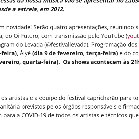
romessas da nossa música vão se apresentar no Lab
esde a estreia, em 2012.
om novidade! Serão quatro apresentações, reunindo s
a, do Oi Futuro, com transmissão pelo YouTube (
yout
tagram do Levada (@festivallevada). Programação dos 
-feira),
Àiyé
(dia 9 de fevereiro, terça-feira)
e do co
evereiro, quarta-feira). Os shows acontecem às 21
 os artistas e a equipe do festival capricharão para 
itária previstos pelos órgãos responsáveis e firmado
 para a COVID-19 de todos os artistas e técnicos que