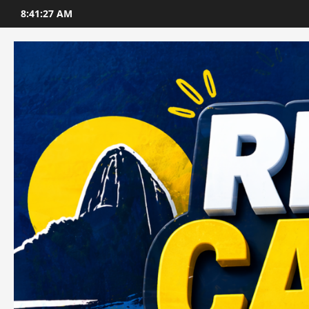
Skip
8:41:29 AM
to
content