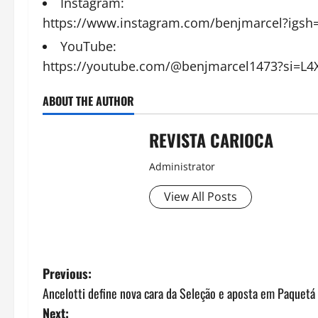
Instagram:
https://www.instagram.com/benjmarcel?ig
YouTube:
https://youtube.com/@benjmarcel1473?si=L4
ABOUT THE AUTHOR
REVISTA CARIOCA
Administrator
View All Posts
P
Previous:
Ancelotti define nova cara da Seleção e aposta em Paquetá 
o
Next: