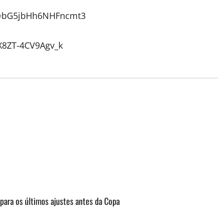
sh=bG5jbHh6NHFncmt3
X8ZT-4CV9Agv_k
para os últimos ajustes antes da Copa