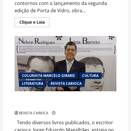
contornos com o lançamento da segunda
edição de Porta de Vidro, obra...
Read
Clique e Leia
more
about
“Porta
de
Vidro”
revela
a
sensibilidade
poética
de
Afife
Margareth
Massouh
COLUNISTA MARCELO GIRARD
CULTURA
LITERATURA
REVISTA CARIOCA
Escritor carioca estreia no Clube de Autores com
dois livros
REVISTA CARIOCA
Tendo diversos livros publicados, o escritor
carioca, Jorge Eduardo Magalhães, estreia no