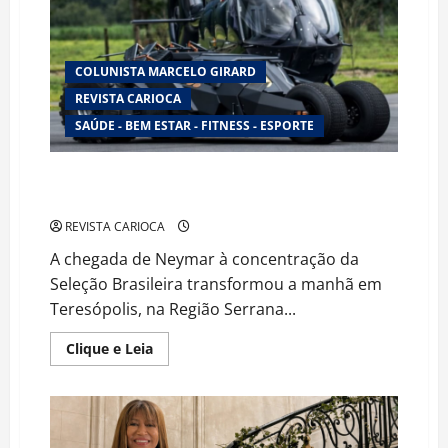
às
vésperas
da
Copa
do
COLUNISTA MARCELO GIRARD
Mundo
REVISTA CARIOCA
SAÚDE - BEM ESTAR - FITNESS - ESPORTE
Neymar chega em grande estilo à Granja Comary e
movimenta apresentação da Seleção Brasileira
REVISTA CARIOCA
A chegada de Neymar à concentração da
Seleção Brasileira transformou a manhã em
Teresópolis, na Região Serrana...
Read
Clique e Leia
more
about
Neymar
chega
em
grande
estilo