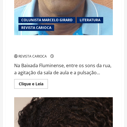
COLUNISTA MARCELO GIRARD
LITERATURA
REVISTA CARIOCA
Ezequiel de Oliveira: a palavra como raiz, denúncia e
cura
REVISTA CARIOCA
Na Baixada Fluminense, entre os sons da rua,
a agitação da sala de aula e a pulsação...
Read
Clique e Leia
more
about
Ezequiel
de
Oliveira:
a
palavra
como
raiz,
denúncia