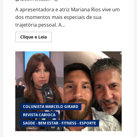
A apresentadora e atriz Mariana Rios vive um
dos momentos mais especiais de sua
trajetória pessoal. A...
Read
Clique e Leia
more
about
Mariana
Rios
celebra
nova
fase
da
maternidade
ao
marcar
sete
meses
de
vida
do
COLUNISTA MARCELO GIRARD
filho
REVISTA CARIOCA
SAÚDE - BEM ESTAR - FITNESS - ESPORTE