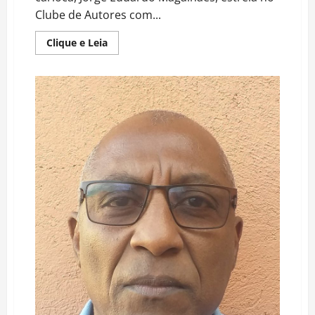
Clube de Autores com...
Read
Clique e Leia
more
about
Escritor
carioca
estreia
no
Clube
de
Autores
com
dois
livros