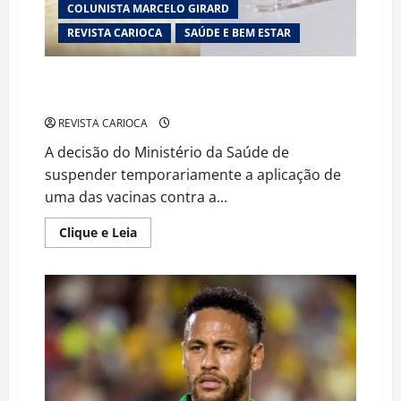
COLUNISTA MARCELO GIRARD
REVISTA CARIOCA
SAÚDE E BEM ESTAR
Alerta na Saúde Pública: Governo Suspende Vacinação
Contra a Dengue Após Investigação de Casos Graves
REVISTA CARIOCA
A decisão do Ministério da Saúde de
suspender temporariamente a aplicação de
uma das vacinas contra a...
Read
Clique e Leia
more
about
Alerta
na
Saúde
Pública:
Governo
Suspende
Vacinação
Contra
a
Dengue
Após