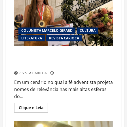
à
Granja
Comary
e
movimenta
apresentação
da
COLUNISTA MARCELO GIRARD
CULTURA
Seleção
Brasileira
LITERATURA
REVISTA CARIOCA
ADVOGADA ADVENTISTA DE RORAIMA GANHA
PROJEÇÃO INTERNACIONAL COM TRAJETÓRIA
ASSOCIADA A RODRIGO SILVA E BEN CARSON
REVISTA CARIOCA
Em um cenário no qual a fé adventista projeta
nomes de relevância nas mais altas esferas
do...
Read
Clique e Leia
more
about
ADVOGADA
ADVENTISTA