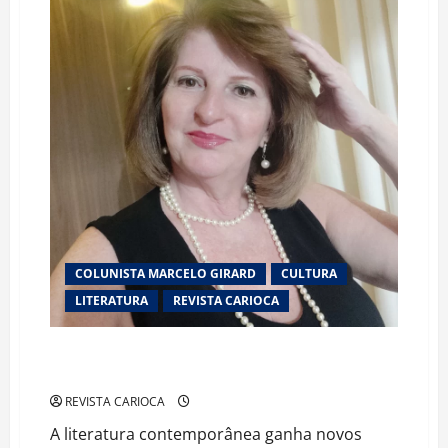
DE
RORAIMA
GANHA
PROJEÇÃO
INTERNACIONAL
COM
TRAJETÓRIA
ASSOCIADA
A
RODRIGO
SILVA
E
BEN
CARSON
COLUNISTA MARCELO GIRARD
CULTURA
LITERATURA
REVISTA CARIOCA
“Porta de Vidro” revela a sensibilidade poética de
Afife Margareth Massouh
REVISTA CARIOCA
A literatura contemporânea ganha novos