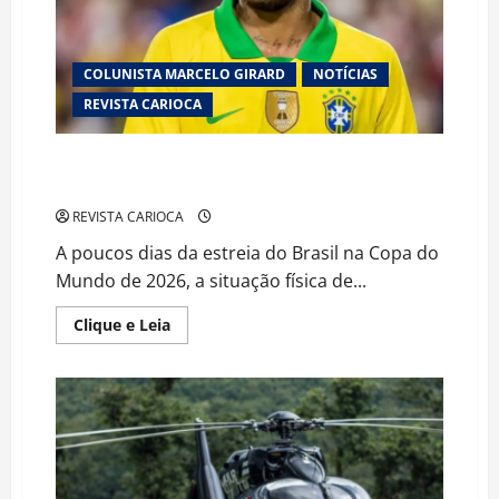
Investigação
de
Casos
Graves
COLUNISTA MARCELO GIRARD
NOTÍCIAS
REVISTA CARIOCA
Alerta na Seleção: lesão muscular de Neymar acende
preocupação às vésperas da Copa do Mundo
REVISTA CARIOCA
A poucos dias da estreia do Brasil na Copa do
Mundo de 2026, a situação física de...
Read
Clique e Leia
more
about
Alerta
na
Seleção:
lesão
muscular
de
Neymar
acende
preocupação