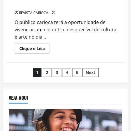
Janeiro” levando Música e Literatura
REVISTA CARIOCA
O público carioca terá a oportunidade de
vivenciar um encontro inesquecível de cultura
e arte no dia...
Read
Clique e Leia
more
about
Claudya
Costta
apresenta
Navegação
1
2
3
4
5
Next
“Conexão
Bahia
x
por
Rio
de
Janeiro”
posts
VEJA AQUI
levando
Música
e
Literatura