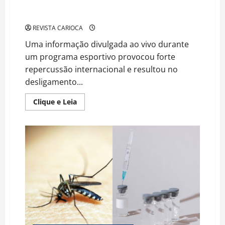
Erro ao Vivo Sobre Família de Messi Gera Crise em
Emissora e Termina em Demissão
REVISTA CARIOCA
Uma informação divulgada ao vivo durante
um programa esportivo provocou forte
repercussão internacional e resultou no
desligamento...
Read
Clique e Leia
more
about
Erro
ao
Vivo
Sobre
Família
de
Messi
Gera
Crise
em
Emissora
e
Termina
em
Demissão