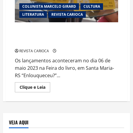
COLUNISTA MARCELO GIRARD
CULTURA
LITERATURA
REVISTA CARIOCA
Lançamento dos livros “Enlouqueceu?” e “Biviana”
Livros escritos pela autora Elaine Regina Dias Severo
da Rosa
REVISTA CARIOCA
Os lançamentos aconteceram no dia 06 de
maio 2023 na Feira do livro, em Santa Maria-
RS “Enlouqueceu?”...
Read
Clique e Leia
more
about
Lançamento
dos
livros
“Enlouqueceu?”
e
“Biviana”
VEJA AQUI
Livros
escritos
pela