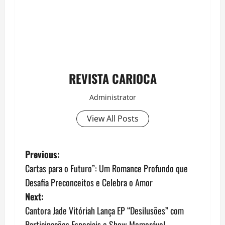
REVISTA CARIOCA
Administrator
View All Posts
P
Previous:
Cartas para o Futuro”: Um Romance Profundo que
o
Desafia Preconceitos e Celebra o Amor
s
Next:
Cantora Jade Vitóriah Lança EP “Desilusões” com
t
Participações Especiais e Show Memorável