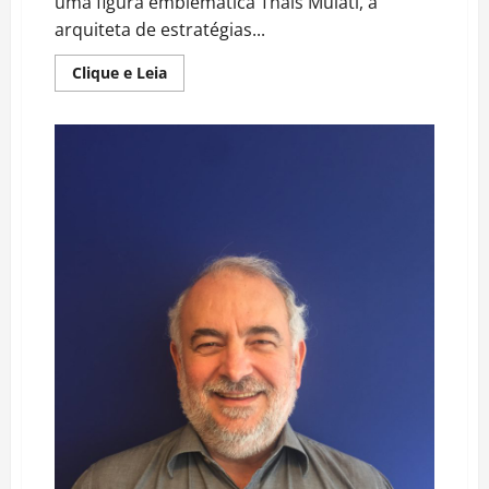
uma figura emblemática Thais Mulati, a
arquiteta de estratégias...
Read
Clique e Leia
more
about
O
MUNDO
DOS
NEGÓCIOS
DIGITAIS