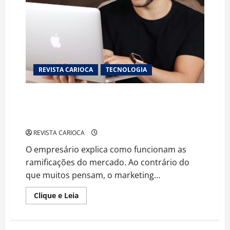
Caminho
nas
Artes
Cênicas
REVISTA CARIOCA
TECNOLOGIA
FILIPE BRANDÃO, ESPECIALISTA EM MARKETING
DIGITAL EXPLICA COMO FUNCIONA O MERCADO QUE
SE CONSOLIDA CADA VEZ MAIS NO BRASIL
REVISTA CARIOCA
O empresário explica como funcionam as
ramificações do mercado. Ao contrário do
que muitos pensam, o marketing...
Read
Clique e Leia
more
about
FILIPE
BRANDÃO,