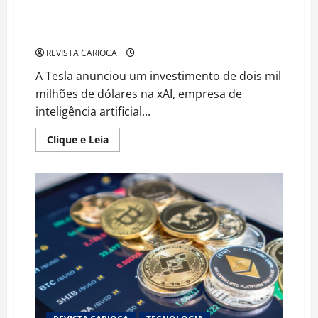
Aporte bilionário impulsiona xAI em meio a polémica
global sobre uso de inteligência artificial
REVISTA CARIOCA
A Tesla anunciou um investimento de dois mil
milhões de dólares na xAI, empresa de
inteligência artificial...
Read
Clique e Leia
more
about
Aporte
bilionário
impulsiona
xAI
em
meio
a
polémica
global
sobre
uso
de
inteligência
artificial