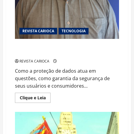
REVISTA CARIOCA
TECNOLOGIA
Experiências de compra online no Brasil e o grande
desafio da proteção de dados
REVISTA CARIOCA
Como a proteção de dados atua em
questões, como garantia da segurança de
seus usuários e consumidores...
Read
Clique e Leia
more
about
Experiências
de
compra
online
no
Brasil