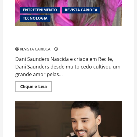
ENTRETENIMENTO
REVISTA CARIOCA
TECNOLOGIA
Rindo com Dani Fu: Atriz Dani Saunders Encontra seu
Caminho nas Artes Cênicas
REVISTA CARIOCA
Dani Saunders Nascida e criada em Recife,
Dani Saunders desde muito cedo cultivou um
grande amor pelas...
Read
Clique e Leia
more
about
Rindo
com
Dani
Fu:
Atriz
Dani
Saunders
Encontra
seu