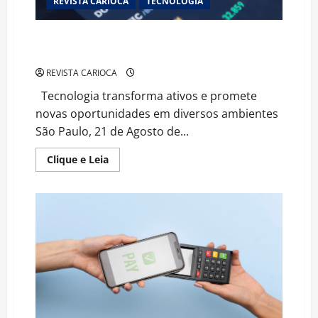
REVISTA CARIOCA
TECNOLOGIA
Entenda como a tokenização está revolucionando o
mundo digital e além
REVISTA CARIOCA
Tecnologia transforma ativos e promete
novas oportunidades em diversos ambientes
São Paulo, 21 de Agosto de...
Read
Clique e Leia
more
about
Entenda
como
a
tokenização
está
revolucionando
o
mundo
digital
e
além