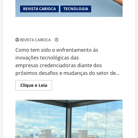
REVISTA CARIOCA
TECNOLOGIA
Credenciadoras brasileiras e a adaptação aos novos
cenários de inovações tecnológicas
REVISTA CARIOCA
Como tem sido o enfrentamento às
inovações tecnológicas das
empresas credenciadoras diante dos
próximos desafios e mudanças do setor de...
Read
Clique e Leia
more
about
Credenciadoras brasileiras
e
a
adaptação
aos
novos
cenários
de
inovações
tecnológicas