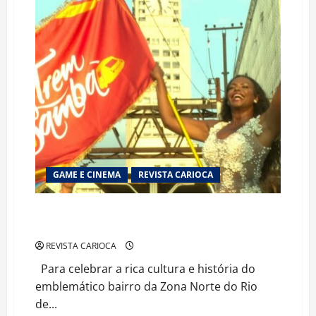
e
o
grande
desafio
da
proteção
de
dados
GAME E CINEMA
REVISTA CARIOCA
TV Brasil lança a produção original “Estação Oswaldo
Cruz”
REVISTA CARIOCA
Para celebrar a rica cultura e história do
emblemático bairro da Zona Norte do Rio
de...