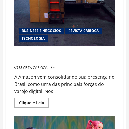
BUSINESS E NEGÓCIOS
REVISTA CARIOCA
TECNOLOGIA
Amazon Brasil acelera expansão e redefine o
comércio digital no país
REVISTA CARIOCA
A Amazon vem consolidando sua presença no
Brasil como uma das principais forças do
varejo digital. Nos...
Read
Clique e Leia
more
about
Amazon
Brasil
acelera
expansão