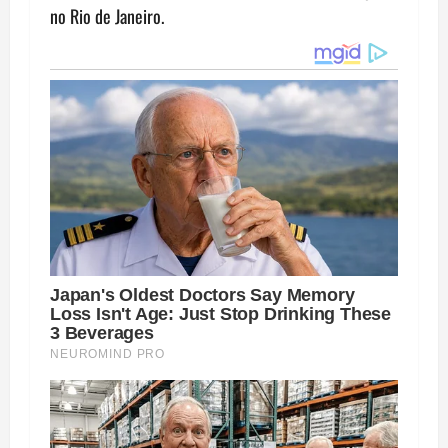
t
no Rio de Janeiro.
n
a
v
i
g
a
t
i
o
n