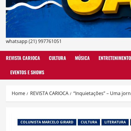
whatsapp (21) 997761051
REVISTA CARIOCA
CULTURA
MÚSICA
ENTRETENIMENTO
EVENTOS E SHOWS
Home
REVISTA CARIOCA
“Inquietações” – Uma jorna
COLUNISTA MARCELO GIRARD
CULTURA
LITERATURA