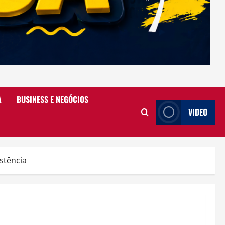
A
BUSINESS E NEGÓCIOS
VIDEO
istência