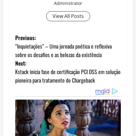
Administrator
View All Posts
P
Previous:
“Inquietações” – Uma jornada poética e reflexiva
o
sobre os desafios e as belezas da existência
s
Next:
Kstack inicia fase de certificação PCI DSS em solução
t
pioneira para tratamento do Chargeback
n
a
v
i