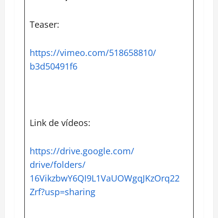
Teaser:
https://vimeo.com/518658810/
b3d50491f6
Link de vídeos:
https://drive.google.com/
drive/folders/
16VikzbwY6QI9L1VaUOWgqJKzOrq22
Zrf?usp=sharing