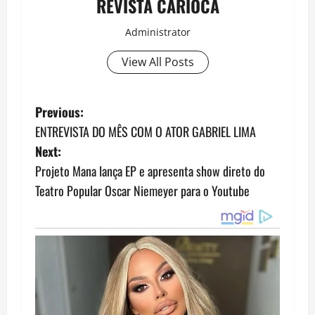
REVISTA CARIOCA
Administrator
View All Posts
P
Previous:
ENTREVISTA DO MÊS COM O ATOR GABRIEL LIMA
o
Next:
s
Projeto Mana lança EP e apresenta show direto do
Teatro Popular Oscar Niemeyer para o Youtube
t
n
a
v