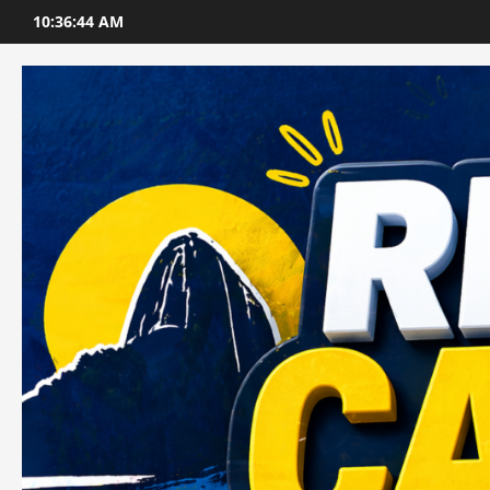
Skip
10:36:46 AM
to
content