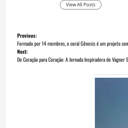
View All Posts
P
Previous:
Formado por 14 membros, o coral Gênesis é um projeto cons
o
Next:
s
De Coração para Coração: A Jornada Inspiradora de Vagner S
t
n
a
v
i