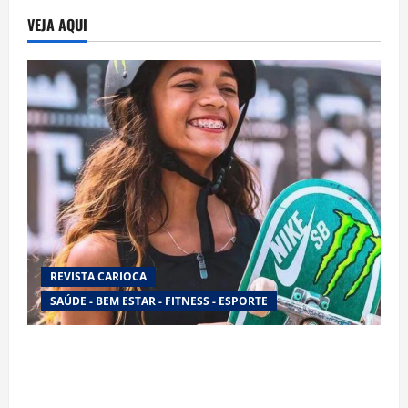
ABRE
INSCRIÇÕES
VEJA AQUI
PARA
ATORES
E
ATRIZES
REVISTA CARIOCA
SAÚDE - BEM ESTAR - FITNESS - ESPORTE
Rayssa Leal mira novo ciclo olímpico com
estratégia voltada a mais treinos e evolução no
skate