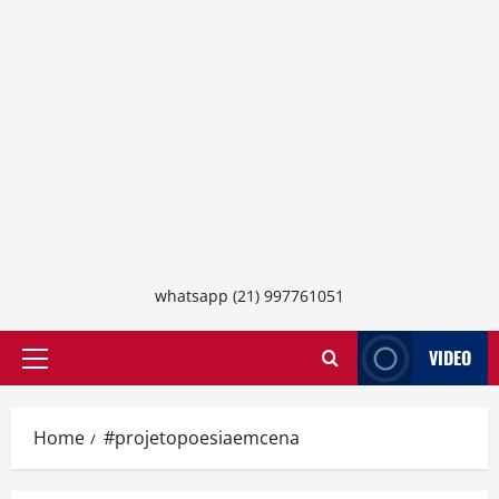
whatsapp (21) 997761051
VIDEO
Primary
Menu
Home
#projetopoesiaemcena