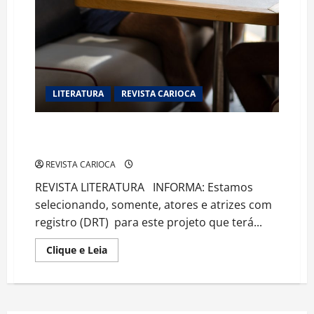
LITERATURA
REVISTA CARIOCA
PROJETO “POESIA EM CENA” ABRE INSCRIÇÕES PARA
ATORES E ATRIZES
REVISTA CARIOCA
REVISTA LITERATURA INFORMA: Estamos
selecionando, somente, atores e atrizes com
registro (DRT) para este projeto que terá...
Read
Clique e Leia
more
about
PROJETO
“POESIA
EM
CENA”