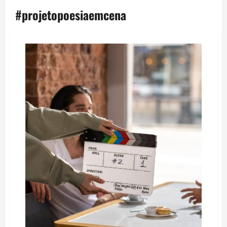
#projetopoesiaemcena