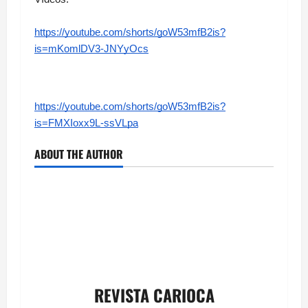
https://youtube.com/shorts/goW53mfB2is?
is=mKomlDV3-JNYyOcs
https://youtube.com/shorts/goW53mfB2is?
is=FMXIoxx9L-ssVLpa
ABOUT THE AUTHOR
REVISTA CARIOCA