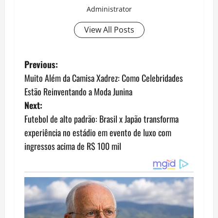
Administrator
View All Posts
P
Previous:
Muito Além da Camisa Xadrez: Como Celebridades
o
Estão Reinventando a Moda Junina
s
Next:
Futebol de alto padrão: Brasil x Japão transforma
t
experiência no estádio em evento de luxo com
n
ingressos acima de R$ 100 mil
a
v
i