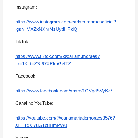
Instagram:
https://www.instagram.com/carlam.moraesoficial?
igsh=MXZxNXhrMzUydHFldQ==
TikTok:
https://www.tiktok.com/@carlam.moraes?
_r=1&_t=ZS-97XRknGeITZ
Facebook:
https://www.facebook.com/share/1GVgdSVyKz/
Canal no YouTube:
https://youtube.com/@carlamariademoraes3576?
si=_TgXI7uG1p8HmPW0
Vídeos: