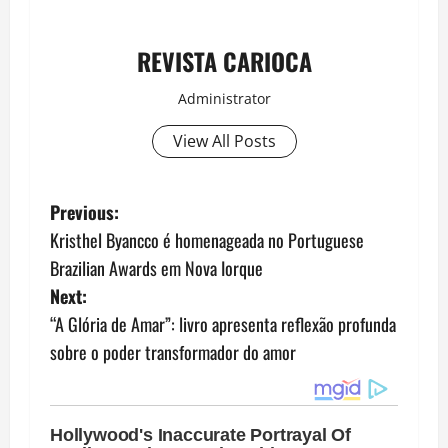
REVISTA CARIOCA
Administrator
View All Posts
P
Previous:
Kristhel Byancco é homenageada no Portuguese
o
Brazilian Awards em Nova Iorque
s
Next:
“A Glória de Amar”: livro apresenta reflexão profunda
t
sobre o poder transformador do amor
n
a