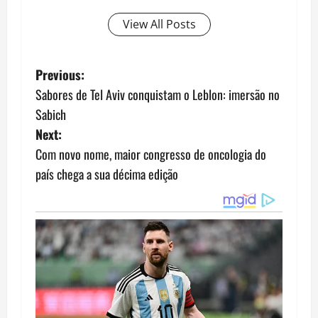
View All Posts
P
Previous:
Sabores de Tel Aviv conquistam o Leblon: imersão no
o
Sabich
s
Next:
Com novo nome, maior congresso de oncologia do
t
país chega a sua décima edição
n
a
v
i
g