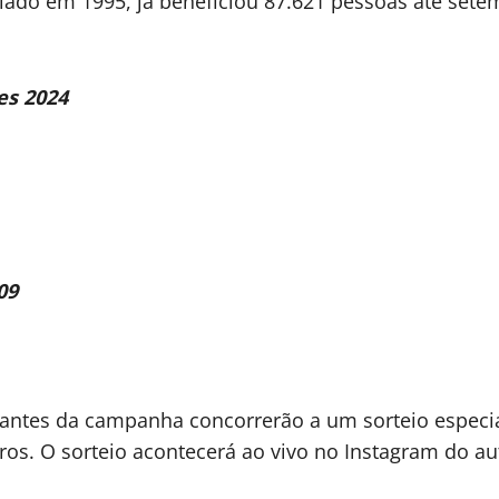
iado em 1995, já beneficiou 87.621 pessoas até sete
es 2024
09
pantes da campanha concorrerão a um sorteio especia
os. O sorteio acontecerá ao vivo no Instagram do au