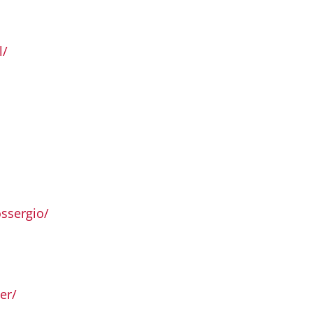
l/
ssergio/
er/