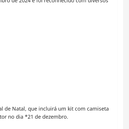
mbro de 2024 e foi reconhecido com diversos
l de Natal, que incluirá um kit com camiseta
tor no dia *21 de dezembro.