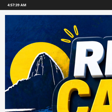
Skip
4:57:41 AM
to
content