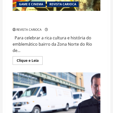
GAME E CINEMA
REVISTA CARIOCA
TV Brasil lança a produção original “Estação Oswaldo
Cruz”
REVISTA CARIOCA
Para celebrar a rica cultura e história do
emblemático bairro da Zona Norte do Rio
de...
Read
Clique e Leia
more
about
TV
Brasil
lança
a
produção
original
“Estação
Oswaldo
Cruz”