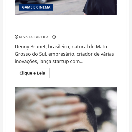
GAME E CINEMA
O SISTEMA DE DELIVERY MAIS RÁPIDO DO MUNDO É
BRASILEIRO
REVISTA CARIOCA
Denny Brunet, brasileiro, natural de Mato
Grosso do Sul, empresário, criador de várias
inovações, lança startup com...
Read
Clique e Leia
more
about
O
SISTEMA
DE
DELIVERY
MAIS
RÁPIDO
DO
MUNDO
É
BRASILEIRO