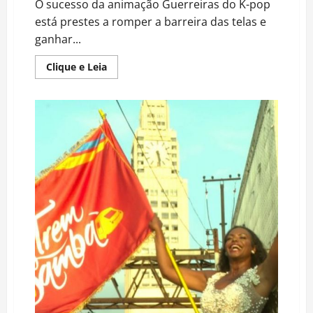
O sucesso da animação Guerreiras do K-pop
está prestes a romper a barreira das telas e
ganhar...
Read
Clique e Leia
more
about
Dos
streamings
aos
palcos:
Netflix
prepara
ofensiva
global
com
fenômeno
do
K-
pop