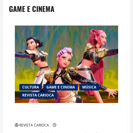
GAME E CINEMA
CULTURA
GAME E CINEMA
MÚSICA
REVISTA CARIOCA
Dos streamings aos palcos: Netflix prepara ofensiva
global com fenômeno do K-pop
REVISTA CARIOCA