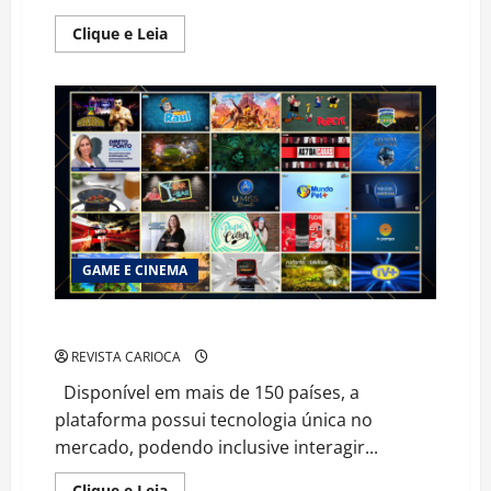
Read
Clique e Leia
more
about
NATV
AUMENTA
PROGRAMAÇÃO
E
PROMETE
MAIS
NOVIDADES
GAME E CINEMA
Primeira TV interativa é lançada no Brasil
REVISTA CARIOCA
Disponível em mais de 150 países, a
plataforma possui tecnologia única no
mercado, podendo inclusive interagir...
Read
Clique e Leia