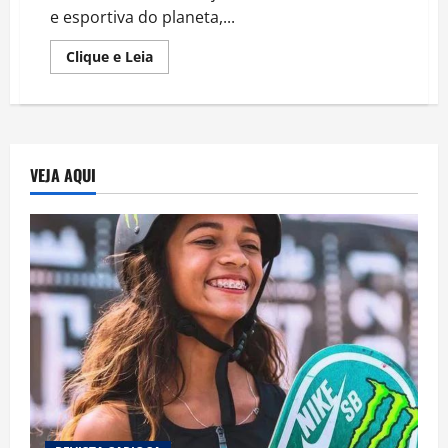
e esportiva do planeta,...
Read
Clique e Leia
more
about
BRASILEIRO
CRIA
APLICATIVO
PARA
CLASSE
ARTÍSTICA
VEJA AQUI
AVALIADO
EM
R$1BI