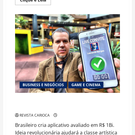
more
about
Primeira
TV
interativa
é
lançada
no
Brasil
BUSINESS E NEGÓCIOS
GAME E CINEMA
BRASILEIRO CRIA APLICATIVO PARA CLASSE
ARTÍSTICA AVALIADO EM R$1BI
REVISTA CARIOCA
Brasileiro cria aplicativo avaliado em R$ 1Bi.
Ideia revolucionária ajudará a classe artística