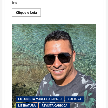
irá...
Read
Clique e Leia
more
about
ALINE
SANTOS
PARTICIPARÁ
DA
BIENAL
INTERNACIONAL
DE
SÃO
PAULO
E
APRESENTARÁ
O
LIVRO
“CRIANÇA
HIPERATIVA”
COLUNISTA MARCELO GIRARD
CULTURA
LITERATURA
REVISTA CARIOCA