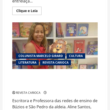
entrelaça...
Read
Clique e Leia
more
about
Cartas
Sem
Respostas”:
Quando
o
Amor
Toca
o
Sagrado
e
Rompe
COLUNISTA MARCELO GIRARD
CULTURA
as
Barreiras
LITERATURA
REVISTA CARIOCA
do
(Im)possível
ALINE SANTOS PARTICIPARÁ DA BIENAL
INTERNACIONAL DE SÃO PAULO E APRESENTARÁ O
LIVRO “CRIANÇA HIPERATIVA”
REVISTA CARIOCA
Escritora e Professora das redes de ensino de
Búzios e São Pedro da aldeia. Aline Santos,