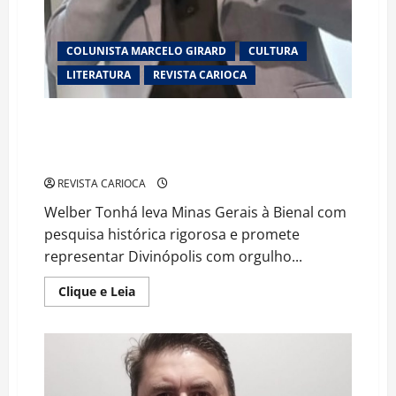
COLUNISTA MARCELO GIRARD
CULTURA
LITERATURA
REVISTA CARIOCA
Autor de Divinópolis-MG ganha destaque na Bienal
Internacional do Livro do Rio de Janeiro com obra
sobre os presidentes do Brasil
REVISTA CARIOCA
Welber Tonhá leva Minas Gerais à Bienal com
pesquisa histórica rigorosa e promete
representar Divinópolis com orgulho...
Read
Clique e Leia
more
about
Autor
de
Divinópolis-
MG
ganha
destaque