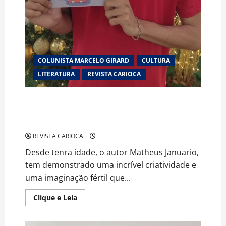
COLUNISTA MARCELO GIRARD
CULTURA
LITERATURA
REVISTA CARIOCA
Sempre Criativo: Autor Matheus Januario Lança Dois
Encantadores Livros Infantis Cheios de Aventuras e
Mensagens Profundas
REVISTA CARIOCA
Desde tenra idade, o autor Matheus Januario,
tem demonstrado uma incrível criatividade e
uma imaginação fértil que...
Read
Clique e Leia
more
about
Sempre
Criativo: