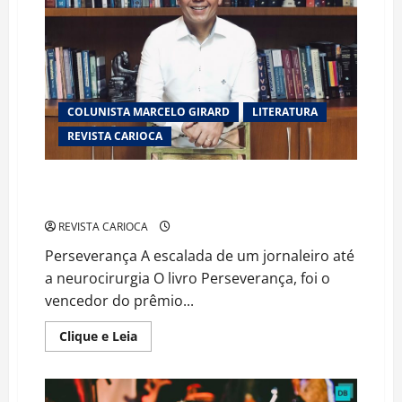
Mundo
Encantado
dos
Vaga-
lumes
COLUNISTA MARCELO GIRARD
LITERATURA
REVISTA CARIOCA
VALÉRIO BRAGA GANHA PRÊMIO LITERATURA
CLARICE LISPECTOR
REVISTA CARIOCA
Perseverança A escalada de um jornaleiro até
a neurocirurgia O livro Perseverança, foi o
vencedor do prêmio...
Read
Clique e Leia
more
about
VALÉRIO
BRAGA
GANHA