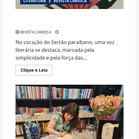
LITERATURA
REVISTA CARIOCA
Fátima Sá Paraíba: Uma Jornada Literária do Sertão à
Bienal de São Paulo
REVISTA CARIOCA
No coração do Sertão paraibano, uma voz
literária se destaca, marcada pela
simplicidade e pela força das...
Read
Clique e Leia
more
about
Fátima
Sá
Paraíba:
Uma
Jornada
Literária
do
Sertão
à
Bienal
de
São
Paulo