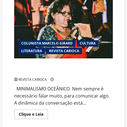
PRÊMIO
LITERATURA
CLARICE
LISPECTOR
COLUNISTA MARCELO GIRARD
CULTURA
LITERATURA
REVISTA CARIOCA
Ana Pujol Desnuda as Ondas: Um Oceano Minimalista
de Palavras, Sentimentos e Silêncios
REVISTA CARIOCA
MINIMALISMO OCEÂNICO Nem sempre é
necessário falar muito, para comunicar algo.
A dinâmica da conversação está...
Read
Clique e Leia
more
about
Ana