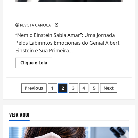
PAULO LEITOR LANÇA SEU NOVO LIVRO “Nem o
Einstein Sabia Amar”
REVISTA CARIOCA
“Nem o Einstein Sabia Amar”: Uma Jornada
Pelos Labirintos Emocionais do Genial Albert
Einstein e Sua Primeira...
Read
Clique e Leia
more
about
PAULO
LEITOR
LANÇA
Navegação
Previous
1
2
3
4
5
Next
SEU
NOVO
LIVRO
por
“Nem
o
Einstein
posts
VEJA AQUI
Sabia
Amar”