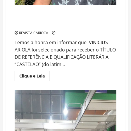
VINICIUS ARIOLA Recebe o Prestigioso Título de
‘CASTELÃO’ e Torna-se Parte da Invictus Antologia e
do Filme ‘Cuatro Vientos’
REVISTA CARIOCA
Temos a honra em informar que VINICIUS
ARIOLA foi selecionado para receber o TÍTULO
DE REFERÊNCIA E QUALIFICAÇÃO LITERÁRIA
“CASTELÃO” (do latim...
Read
Clique e Leia
more
about
VINICIUS
ARIOLA
Recebe
o
Prestigioso
Título
de
‘CASTELÃO’
e
Torna-
se