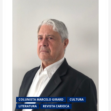
Autor
Matheus
Januario
Lança
Dois
Encantadores
Livros
Infantis
Cheios
de
Aventuras
e
Mensagens
Profundas
COLUNISTA MARCELO GIRARD
CULTURA
LITERATURA
REVISTA CARIOCA