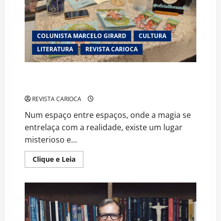
COLUNISTA MARCELO GIRARD
CULTURA
LITERATURA
REVISTA CARIOCA
“O Guardador de Lágrimas”: Uma Viagem ao Mundo
Encantado dos Vaga-lumes
REVISTA CARIOCA
Num espaço entre espaços, onde a magia se
entrelaça com a realidade, existe um lugar
misterioso e...
Read
Clique e Leia
more
about
“O
Guardador
de
Lágrimas”:
Uma
Viagem
ao