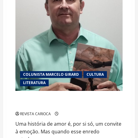
na
Bienal
Internacional
do
Livro
do
Rio
de
Janeiro
com
obra
sobre
os
presidentes
do
Brasil
COLUNISTA MARCELO GIRARD
CULTURA
LITERATURA
Cartas Sem Respostas”: Quando o Amor Toca o
Sagrado e Rompe as Barreiras do (Im)possível
REVISTA CARIOCA
Uma história de amor é, por si só, um convite
à emoção. Mas quando esse enredo