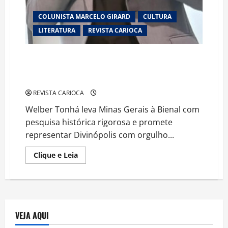
COLUNISTA MARCELO GIRARD
CULTURA
LITERATURA
REVISTA CARIOCA
Autor de Divinópolis-MG ganha destaque na Bienal
Internacional do Livro do Rio de Janeiro com obra
sobre os presidentes do Brasil
REVISTA CARIOCA
Welber Tonhá leva Minas Gerais à Bienal com
pesquisa histórica rigorosa e promete
representar Divinópolis com orgulho...
Read
Clique e Leia
more
about
Autor
de
Divinópolis-
MG
ganha
destaque
VEJA AQUI
na
Bienal