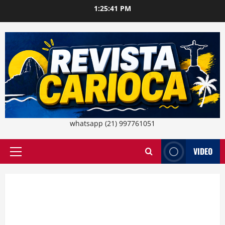
Skip
1:25:41 PM
to
content
whatsapp (21) 997761051
VIDEO
Primary
Menu