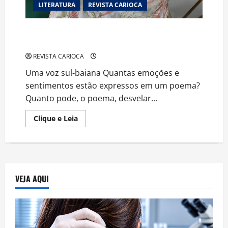
LITERATURA
REVISTA CARIOCA
Cátia Hughes, a poeta da Bahia que desvenda a
multiplicidade feminina
REVISTA CARIOCA
Uma voz sul-baiana Quantas emoções e
sentimentos estão expressos em um poema?
Quanto pode, o poema, desvelar...
Read
Clique e Leia
more
about
Cátia
Hughes,
a
poeta
da
Bahia
VEJA AQUI
que
desvenda
a
multiplicidade
feminina