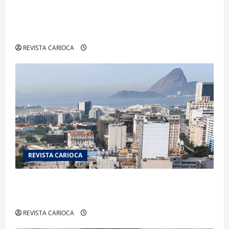
“A Odisseia” se aproxima da marca de US$ 1
bilhão e disputa atenção com estreia histórica
de “Homem-Aranha”
REVISTA CARIOCA
REVISTA CARIOCA
Centro do Rio entra entre os bairros mais caros
para alugar imóveis após forte valorização
REVISTA CARIOCA