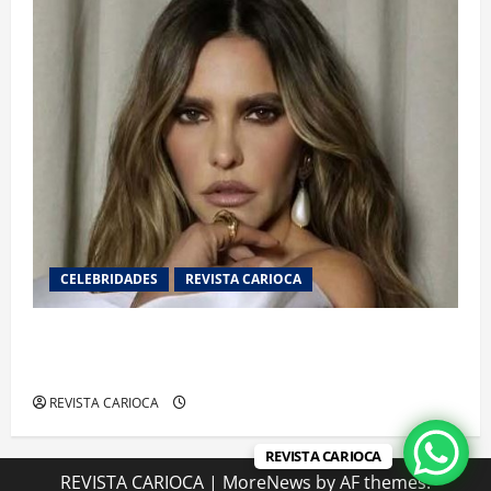
CELEBRIDADES
REVISTA CARIOCA
Justiça determina perícia em disputa entre
Fernanda Lima e empresa de gestão patrimonial
REVISTA CARIOCA
REVISTA CARIOCA
REVISTA CARIOCA
|
MoreNews
by AF themes.