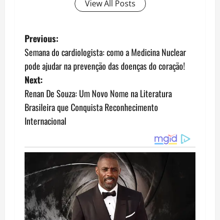
View All Posts
P
Previous:
Semana do cardiologista: como a Medicina Nuclear
o
pode ajudar na prevenção das doenças do coração!
s
Next:
Renan De Souza: Um Novo Nome na Literatura
t
Brasileira que Conquista Reconhecimento
n
Internacional
a
v
i
g