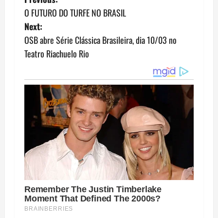
P
O FUTURO DO TURFE NO BRASIL
o
Next:
s
OSB abre Série Clássica Brasileira, dia 10/03 no
Teatro Riachuelo Rio
t
n
a
v
i
g
a
t