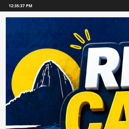
Skip
12:35:39 PM
to
content