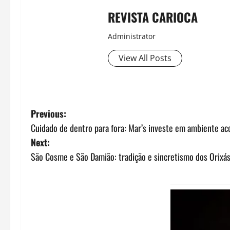
REVISTA CARIOCA
Administrator
View All Posts
P
Previous:
Cuidado de dentro para fora: Mar’s investe em ambiente ac
o
Next:
s
São Cosme e São Damião: tradição e sincretismo dos Orixá
t
n
a