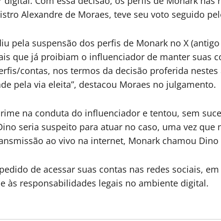
 digital. Com essa decisão, os perfis de Monark na
istro Alexandre de Moraes, teve seu voto seguido pelo
 pela suspensão dos perfis de Monark no X (antigo Tw
s que já proibiam o influenciador de manter suas con
is/contas, nos termos da decisão proferida nestes au
ade pela via eleita”, destacou Moraes no julgamento.
ime na conduta do influenciador e tentou, sem suces
ino seria suspeito para atuar no caso, uma vez que
transmissão ao vivo na internet, Monark chamou Dino 
edido de acessar suas contas nas redes sociais, e
 e às responsabilidades legais no ambiente digital.