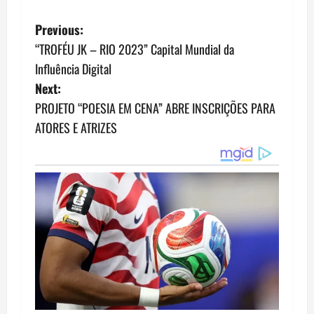
P
Previous:
“TROFÉU JK – RIO 2023” Capital Mundial da
o
Influência Digital
s
Next:
PROJETO “POESIA EM CENA” ABRE INSCRIÇÕES PARA
t
ATORES E ATRIZES
n
a
v
i
g
a