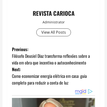
REVISTA CARIOCA
Administrator
View All Posts
P
Previous:
Filósofo Deusiel Diaz transforma reflexões sobre a
o
vida em obra que incentiva o autoconhecimento
s
Next:
Como economizar energia elétrica em casa: guia
t
completo para reduzir a conta de luz
n
a