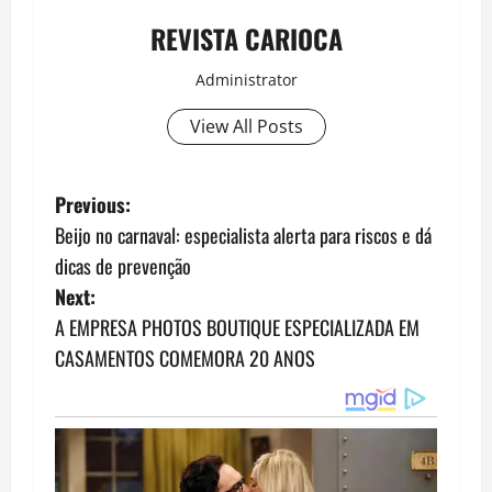
REVISTA CARIOCA
Administrator
View All Posts
P
Previous:
Beijo no carnaval: especialista alerta para riscos e dá
o
dicas de prevenção
s
Next:
A EMPRESA PHOTOS BOUTIQUE ESPECIALIZADA EM
t
CASAMENTOS COMEMORA 20 ANOS
n
a
v