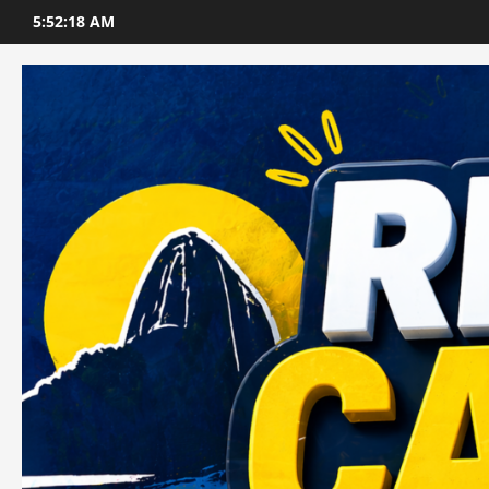
Skip
5:52:20 AM
to
content