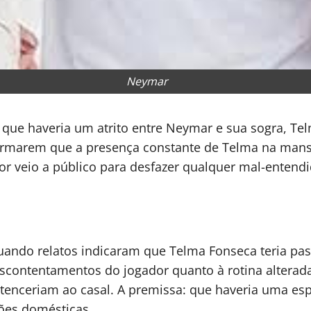
Neymar
 que haveria um atrito entre Neymar e sua sogra, Te
irmarem que a presença constante de Telma na mans
r veio a público para desfazer qualquer mal-entendid
quando relatos indicaram que Telma Fonseca teria 
escontentamentos do jogador quanto à rotina alterad
enceriam ao casal. A premissa: que haveria uma esp
ões domésticas.