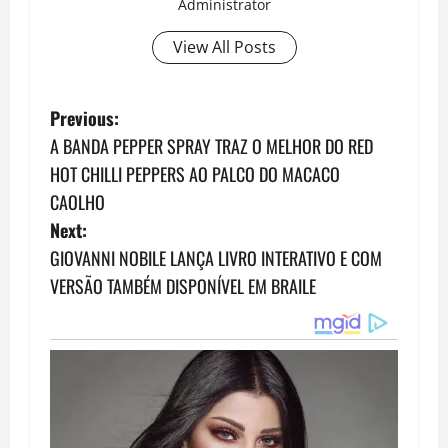
Administrator
View All Posts
P
Previous:
A BANDA PEPPER SPRAY TRAZ O MELHOR DO RED
o
HOT CHILLI PEPPERS AO PALCO DO MACACO
s
CAOLHO
Next:
t
GIOVANNI NOBILE LANÇA LIVRO INTERATIVO E COM
n
VERSÃO TAMBÉM DISPONÍVEL EM BRAILE
a
v
i