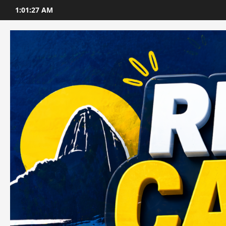
Skip
1:01:29 AM
to
content