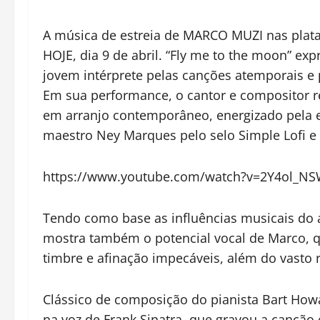
A música de estreia de
MARCO
MUZI
nas plat
HOJE, dia 9 de abril. “Fly me to the moon” expr
jovem intérprete pelas canções atemporais e p
Em sua performance, o cantor e compositor re
em arranjo contemporâneo, energizado pela e
maestro Ney Marques pelo selo Simple Lofi e
https://www.youtube.com/watch?v=2Y4ol_N
Tendo como base as influências musicais do a
mostra também o potencial vocal de
Marco
, 
timbre e afinação impecáveis, além do vasto 
Clássico de composição do pianista Bart Ho
na voz de Frank Sinatra, que gravou a canção