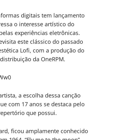
aformas digitais tem lançamento
essa o interesse artístico do
elas experiências eletrônicas.
visita este clássico do passado
stética Lofi, com a produção do
 distribuição da OneRPM.
SWw0
rtista, a escolha dessa canção
que com 17 anos se destaca pelo
repertório que possui.
ward, ficou amplamente conhecido
 em 1964. “Fly me to the moon”