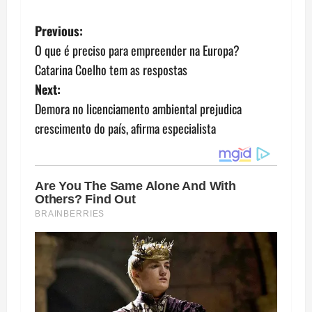
P
Previous:
O que é preciso para empreender na Europa?
o
Catarina Coelho tem as respostas
s
Next:
Demora no licenciamento ambiental prejudica
t
crescimento do país, afirma especialista
n
a
v
i
g
a