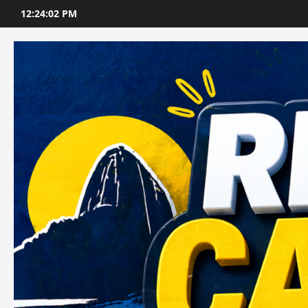
Skip
12:24:04 PM
to
content