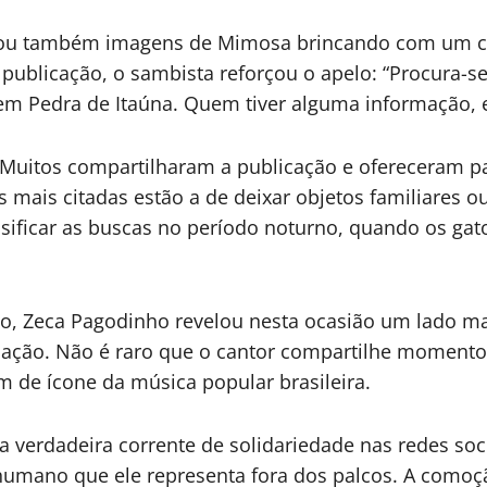
lhou também imagens de Mimosa brincando com um cac
publicação, o sambista reforçou o apelo: “Procura-se
 em Pedra de Itaúna. Quem tiver alguma informação,
a. Muitos compartilharam a publicação e ofereceram p
s mais citadas estão a de deixar objetos familiares ou
ensificar as buscas no período noturno, quando os ga
, Zeca Pagodinho revelou nesta ocasião um lado mai
mação. Não é raro que o cantor compartilhe momentos
de ícone da música popular brasileira.
verdadeira corrente de solidariedade nas redes soc
humano que ele representa fora dos palcos. A comoç