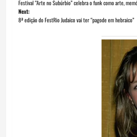
Festival “Arte no Subúrbio” celebra o funk como arte, mem
o
Next:
s
8ª edição do FestRio Judaico vai ter “pagode em hebraico”
t
n
a
v
i
g
a
t