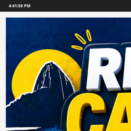
Skip
4:41:59 PM
to
content