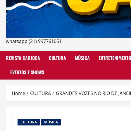
whatsapp (21) 997761051
REVISTA CARIOCA
CULTURA
MÚSICA
ENTRETENIMENTO
EVENTOS E SHOWS
Home
CULTURA
GRANDES VOZES NO RIO DE JAN
CULTURA
MÚSICA