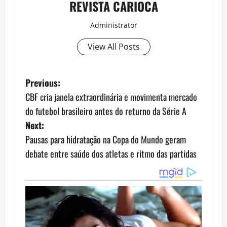
REVISTA CARIOCA
Administrator
View All Posts
P
Previous:
CBF cria janela extraordinária e movimenta mercado
o
do futebol brasileiro antes do returno da Série A
s
Next:
Pausas para hidratação na Copa do Mundo geram
t
debate entre saúde dos atletas e ritmo das partidas
n
a
v