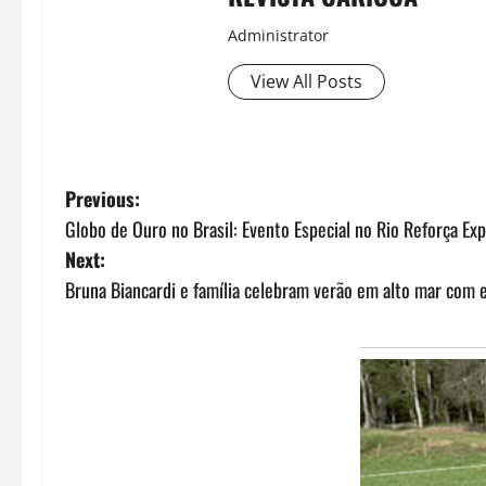
Administrator
View All Posts
P
Previous:
Globo de Ouro no Brasil: Evento Especial no Rio Reforça Ex
o
Next:
s
Bruna Biancardi e família celebram verão em alto mar com 
t
n
a
v