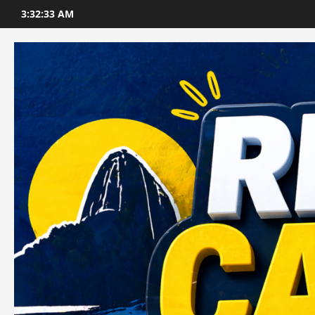
Skip
3:32:35 AM
to
content