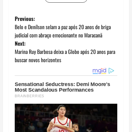
P
Previous:
Belo e Denílson selam a paz após 20 anos de briga
o
judicial com abraço emocionante no Maracanã
s
Next:
Marina Ruy Barbosa deixa a Globo após 20 anos para
t
buscar novos horizontes
n
a
v
i
g
a