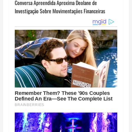
Conversa Apreendida Aproxima Deolane de
t
Investigação Sobre Movimentações Financeiras
n
a
v
i
g
a
t
i
o